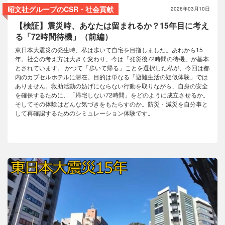
コラム
昭文社グループのCSR・社会貢献
2026年03月10日
【検証】震災時、あなたは留まれるか？15年目に考え
る「72時間待機」（前編）
東日本大震災の発生時、私は歩いて自宅を目指しました。あれから15
年。社会の考え方は大きく変わり、今は「発災後72時間の待機」が基本
とされています。 かつて「歩いて帰る」ことを選択した私が、今回は都
内のカプセルホテルに滞在。目的は単なる「避難生活の疑似体験」では
ありません。救助活動の妨げにならない行動を取りながら、自身の安全
を確保するために、「帰宅しない72時間」をどのように成立させるか。
そしてその体験はどんな気づきをもたらすのか。防災・減災を自分事と
して再確認するためのシミュレーション体験です。