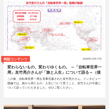
コラム
特設コンテンツ
2025年12月17日
変わらないもの、変わりゆくもの。 ～「自転車世界一
周」友竹亮介さんが「旅と人生」について語る～（後
編）
この春、自転車世界一周を見事完遂された友竹亮介さん。インタビュー
後編では、旅から得たもの、人生について思うこと、友竹さんの今後に
ついて語っていただきました。ぜひご覧ください。