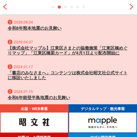
1
2
3
4
5
6
2026.08.04
令和8年熊本地震のお見舞い
2026.04.07
【株式会社マップル】江東区さまとの協働施策「江東区橋めぐ
りマップ」「江東区橋梁カード」が4月1日より配布開始に
2024.01.17
「書店のみなさまへ」コンテンツは株式会社昭文社公式サイト
に移設いたしました
2024.01.15
令和6年能登半島地震のお見舞い
出版・WEB事業
デジタルマップ・観光事業