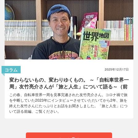
コラム
2025年12月17日
変わらないもの、変わりゆくもの。 ～「自転車世界一
周」友竹亮介さんが「旅と人生」について語る～（前
編）
この春、自転車世界一周を見事完遂された友竹亮介さん。コロナ禍で旅
を中断していた2023年にインタビューさせていただいてから2年、旅を
終えた友竹さんにたっぷりとお話をお聞きしました。「旅と人生」につ
いて語る前編、ご覧ください。