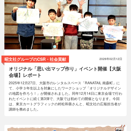
コラム
昭文社グループのCSR・社会貢献
2026年02月12日
オリジナル「思い出マップ作り」イベント開催【大阪
会場】レポート
2025年12月27日、大阪市のレンタルスペース「RANATAIL 南森町」に
て、小学３年生以上を対象にしたワークショップ「オリジナルデザイン
の地図を作ろう！」が開催されました。同年12月14日に東京会場で行わ
れたイベントに続く第3弾で、大阪では初めての開催となります。今回
は、東京カートグラフィックの村松和善さんと、昭文社の広報担当者が
講師を務めました。