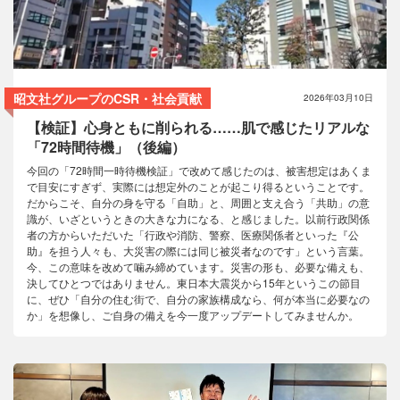
コラム
昭文社グループのCSR・社会貢献
2026年03月10日
【検証】心身ともに削られる……肌で感じたリアルな
「72時間待機」（後編）
今回の「72時間一時待機検証」で改めて感じたのは、被害想定はあくま
で目安にすぎず、実際には想定外のことが起こり得るということです。
だからこそ、自分の身を守る「自助」と、周囲と支え合う「共助」の意
識が、いざというときの大きな力になる、と感じました。以前行政関係
者の方からいただいた「行政や消防、警察、医療関係者といった『公
助』を担う人々も、大災害の際には同じ被災者なのです」という言葉。
今、この意味を改めて噛み締めています。災害の形も、必要な備えも、
決してひとつではありません。東日本大震災から15年というこの節目
に、ぜひ「自分の住む街で、自分の家族構成なら、何が本当に必要なの
か」を想像し、ご自身の備えを今一度アップデートしてみませんか。