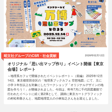
コラム
昭文社グループのCSR・社会貢献
2026年02月12日
オリジナル「思い出マップ作り」イベント開催【東京
会場】レポート
～地理系カフェで開催されたイベントレポート～（前編） 2025年12月
14日、東京都世田谷区の「地理系ブックカフェ 空想地図」にて、主に
小学３年生以上を対象にしたワークショップ「オリジナルデザインの地
図を作ろう！」が開催されました。今回は、昨年7月に千代田図書館で
行われたイベントに続く第2弾として、講師に東京カートグラフィック
の村松和善さんと、地図地理芸人の小林知之さんをお迎えしました。