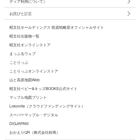
ディア利用について）
お詫びと訂正
昭文社ホールディングス 投資戦略室オフィシャルサイト
昭文社出版物一覧
昭文社オンラインストア
まっぷるウェブ
ことりっぷ
ことりっぷオンラインストア
山と高原地図Web
昭文社ベビー&キッズBOOKS公式サイト
マップル地図プリント
Lokomite（クラウドファンディングサイト）
スーパーマップル・デジタル
DiGJAPAN!
おかえりQR（株式会社鈴商）