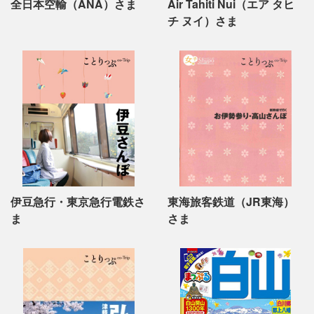
全日本空輸（ANA）さま
Air Tahiti Nui（エア タヒ
チ ヌイ）さま
伊豆急行・東京急行電鉄さ
東海旅客鉄道（JR東海）
ま
さま