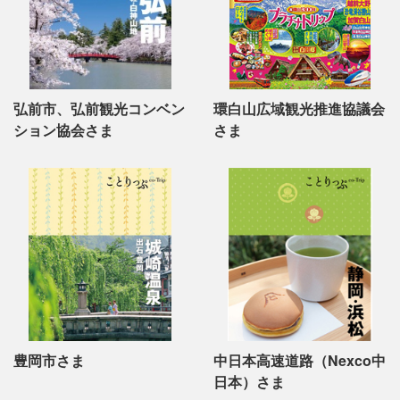
弘前市、弘前観光コンベン
環白山広域観光推進協議会
ション協会さま
さま
豊岡市さま
中日本高速道路（Nexco中
日本）さま