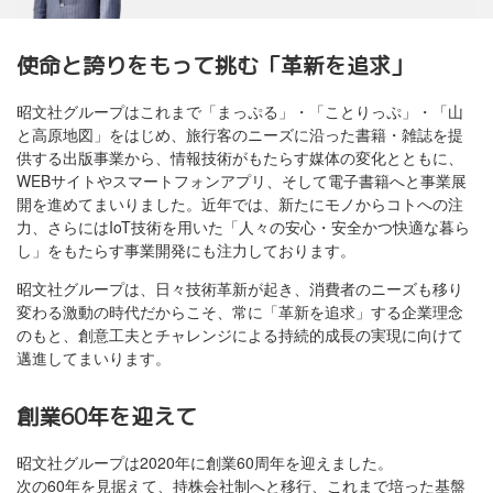
使命と誇りをもって挑む「革新を追求」
昭文社グループはこれまで「まっぷる」・「ことりっぷ」・「山
と高原地図」をはじめ、旅行客のニーズに沿った書籍・雑誌を提
供する出版事業から、情報技術がもたらす媒体の変化とともに、
WEBサイトやスマートフォンアプリ、そして電子書籍へと事業展
開を進めてまいりました。近年では、新たにモノからコトへの注
力、さらにはIoT技術を用いた「人々の安心・安全かつ快適な暮ら
し」をもたらす事業開発にも注力しております。
昭文社グループは、日々技術革新が起き、消費者のニーズも移り
変わる激動の時代だからこそ、常に「革新を追求」する企業理念
のもと、創意工夫とチャレンジによる持続的成長の実現に向けて
邁進してまいります。
創業60年を迎えて
昭文社グループは2020年に創業60周年を迎えました。
次の60年を見据えて、持株会社制へと移行、これまで培った基盤