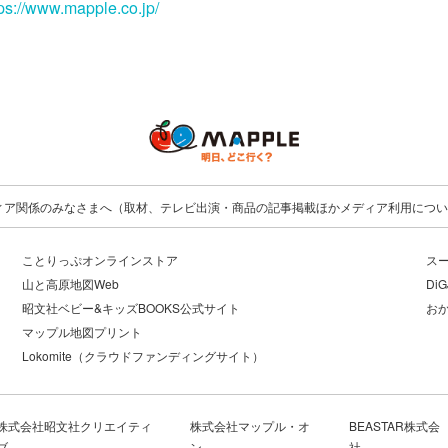
tps://www.mapple.co.jp/
ィア関係のみなさまへ（取材、テレビ出演・商品の記事掲載ほかメディア利用につい
ことりっぷオンラインストア
ス
山と高原地図Web
DiG
昭文社ベビー&キッズBOOKS公式サイト
お
マップル地図プリント
Lokomite（クラウドファンディングサイト）
株式会社昭文社クリエイティ
株式会社マップル・オ
BEASTAR株式会
ブ
ン
社