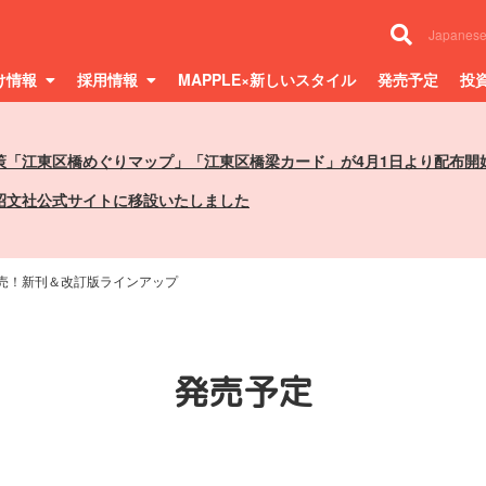
Japanes
け情報
採用情報
MAPPLE×新しいスタイル
発売予定
投
策「江東区橋めぐりマップ」「江東区橋梁カード」が4月1日より配布開
昭文社公式サイトに移設いたしました
月発売！新刊＆改訂版ラインアップ
発売予定