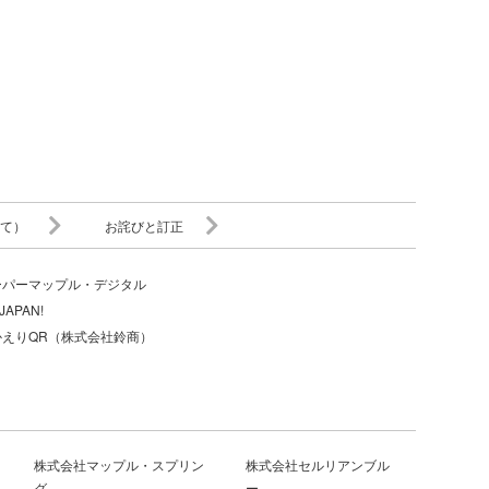
て）
お詫びと訂正
ーパーマップル・デジタル
JAPAN!
かえりQR（株式会社鈴商）
株式会社マップル・スプリン
株式会社セルリアンブル
グ
ー