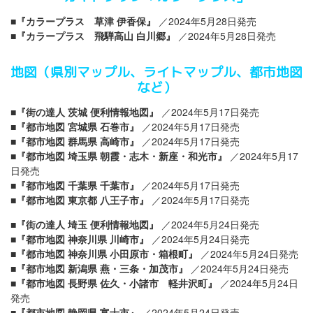
■
『カラープラス 草津 伊香保』
／2024年5月28日発売
■
『カラープラス 飛騨高山 白川郷』
／2024年5月28日発売
地図（県別マップル、ライトマップル、都市地図
など）
■
『街の達人 茨城 便利情報地図』
／2024年5月17日発売
■
『都市地図 宮城県 石巻市』
／2024年5月17日発売
■
『都市地図 群馬県 高崎市』
／2024年5月17日発売
■
『都市地図 埼玉県 朝霞・志木・新座・和光市』
／2024年5月17
日発売
■
『都市地図 千葉県 千葉市』
／2024年5月17日発売
■
『都市地図 東京都 八王子市』
／2024年5月17日発売
■
『街の達人 埼玉 便利情報地図』
／2024年5月24日発売
■
『都市地図 神奈川県 川崎市』
／2024年5月24日発売
■
『都市地図 神奈川県 小田原市・箱根町』
／2024年5月24日発売
■
『都市地図 新潟県 燕・三条・加茂市』
／2024年5月24日発売
■
『都市地図 長野県 佐久・小諸市 軽井沢町』
／2024年5月24日
発売
■
『都市地図 静岡県 富士市』
／2024年5月24日発売