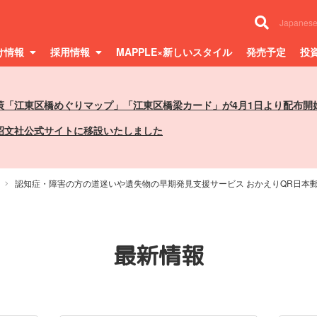
Japanes
け情報
採用情報
MAPPLE×新しいスタイル
発売予定
投
策「江東区橋めぐりマップ」「江東区橋梁カード」が4月1日より配布開
昭文社公式サイトに移設いたしました
認知症・障害の方の道迷いや遺失物の早期発見支援サービス おかえりQR日本郵
最新情報