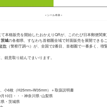
＜シール本体＞
にて本格販売を開始したおかえりQRが、このたび日本郵便関東
、茨城
の各都県、すなわち首都圏全域で対面販売を展開できる
者数
（警察庁調べ）が、全国で2番目、首都圏で一番多く、喫
に、鋭意取り組んでまいります。
）、小6枚（H25mm×W35mm）＋取扱説明書
年9月10日・・・神奈川県･山梨県
木県・茨城県