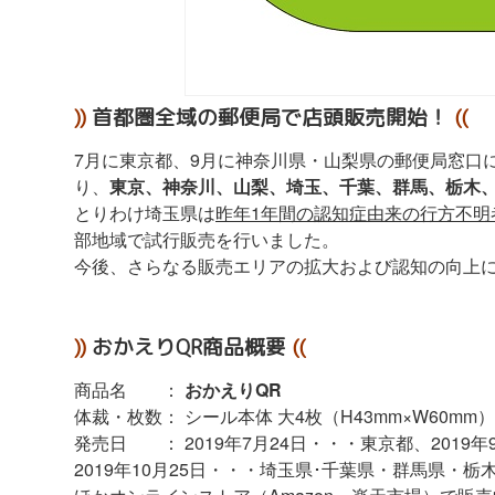
))
首都圏全域の郵便局で店頭販売開始！
((
7月に東京都、9月に神奈川県・山梨県の郵便局窓口
り、
東京、神奈川、山梨、埼玉、千葉、群馬、栃木
とりわけ埼玉県は
昨年
1
年間の認知症由来の行方不明
部地域で試行販売を行いました。
今後、さらなる販売エリアの拡大および認知の向上
))
おかえりQR商品概要
((
商品名 ：
おかえりQR
体裁・枚数： シール本体 大4枚（H43mm×W60mm
発売日 ： 2019年7月24日・・・東京都、2019
2019年10月25日・・・埼玉県･千葉県・群馬県・栃