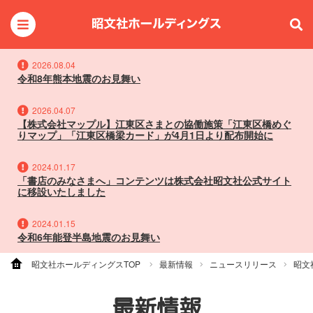
2026.08.04
令和8年熊本地震のお見舞い
2026.04.07
【株式会社マップル】江東区さまとの協働施策「江東区橋めぐ
りマップ」「江東区橋梁カード」が4月1日より配布開始に
2024.01.17
「書店のみなさまへ」コンテンツは株式会社昭文社公式サイト
に移設いたしました
2024.01.15
令和6年能登半島地震のお見舞い
昭文社ホールディングスTOP
最新情報
ニュースリリース
昭文
最新情報