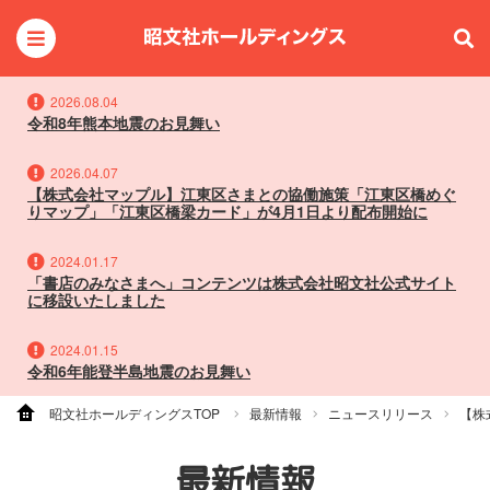
2026.08.04
令和8年熊本地震のお見舞い
2026.04.07
【株式会社マップル】江東区さまとの協働施策「江東区橋めぐ
りマップ」「江東区橋梁カード」が4月1日より配布開始に
2024.01.17
「書店のみなさまへ」コンテンツは株式会社昭文社公式サイト
に移設いたしました
2024.01.15
令和6年能登半島地震のお見舞い
昭文社ホールディングスTOP
最新情報
ニュースリリース
【株式
最新情報