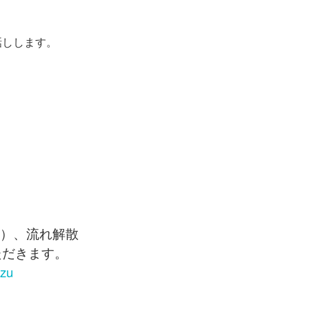
話しします。
二部）、流れ解散
ただきます。
izu