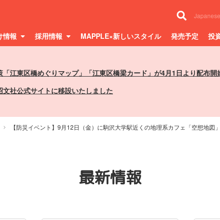
Japanes
け情報
採用情報
MAPPLE×新しいスタイル
発売予定
投
策「江東区橋めぐりマップ」「江東区橋梁カード」が4月1日より配布開
昭文社公式サイトに移設いたしました
【防災イベント】9月12日（金）に駒沢大学駅近くの地理系カフェ「空想地図
最新情報