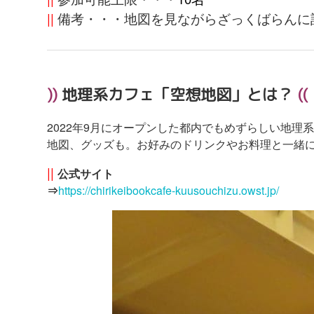
||
備考・・・地図を見ながらざっくばらんに
)
)
地理系カフェ「空想地図」とは？
(
(
2022年9月にオープンした都内でもめずらしい地理
地図、グッズも。お好みのドリンクやお料理と一緒
||
公式サイト
⇒
https://chirikeibookcafe-kuusouchizu.owst.jp/