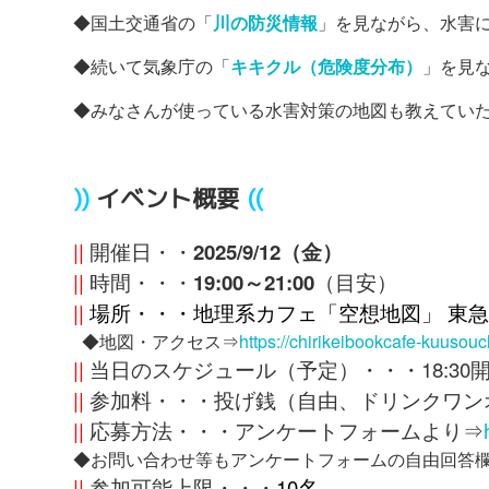
◆国土交通省の「
川の防災情報
」を見ながら、水害
◆続いて気象庁の「
キキクル（危険度分布）
」を見
◆みなさんが使っている水害対策の地図も教えてい
)
)
イベント概要
(
(
||
開催日・・
2025/9/12（金）
||
時間・・・
19:00～21:00
（目安）
||
場所・・・地理系カフェ「空想地図」 東
◆地図・アクセス⇒
https://chirikeibookcafe-kuusou
||
当日のスケジュール（予定）・・・18:30開場、
||
参加料・・・投げ銭（自由、ドリンクワン
||
応募方法・・・アンケートフォームより⇒
◆お問い合わせ等もアンケートフォームの自由回答
||
参加可能上限・・・
10名