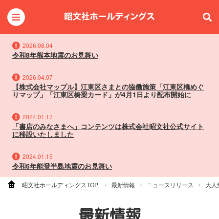
2026.08.04
令和8年熊本地震のお見舞い
2026.04.07
【株式会社マップル】江東区さまとの協働施策「江東区橋めぐ
りマップ」「江東区橋梁カード」が4月1日より配布開始に
2024.01.17
「書店のみなさまへ」コンテンツは株式会社昭文社公式サイト
に移設いたしました
2024.01.15
令和6年能登半島地震のお見舞い
昭文社ホールディングスTOP
最新情報
ニュースリリース
大人
最新情報