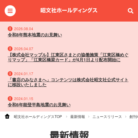
2026.08.04
令和8年熊本地震のお見舞い
2026.04.07
【株式会社マップル】江東区さまとの協働施策「江東区橋めぐ
りマップ」「江東区橋梁カード」が4月1日より配布開始に
2024.01.17
「書店のみなさまへ」コンテンツは株式会社昭文社公式サイト
に移設いたしました
2024.01.15
令和6年能登半島地震のお見舞い
昭文社ホールディングスTOP
最新情報
ニュースリリース
創刊
最新情報