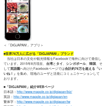
＜「DiGJAPAN!」アプリ＞
■世界76万人に広がる「DiGJAPAN!」ブランド
当社は日本の文化や観光情報をFacebookで海外に向けて発信し
ています。2015年8月現在、
台湾
と
タイ
、
シンガポール
、
韓国
、そ
して
英語圏
へ向けたFacebookページでは
合計約76万を超える「い
いね！」
を集め、現地のユーザと活発にコミュニケーションして
おります。
■「DiGJAPAN!」紹介WEBページ
日本語：
http://www.mapple.co.jp/digjapan/biz/
英語：
http://www.mapple.co.jp/digjapan/en
繁体字：
http://www.mapple.co.jp/digjapan/tw