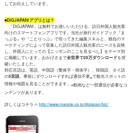
してお伝えしています。
■DiGJAPAN!アプリとは？
「DiGJAPAN!」は無料でお使いいただける、訪日外国人観光客
向けのスマートフォンアプリです。当社が旅行ガイドブック『ま
っぷる』や『ことりっぷ』で培ってきた編集スキルと、独自のマ
ーケティングによって収集した訪日外国人観光客のニーズを反映
し、外国人にとっての【ニッポンのここを見るべし】をテーマ別
に掲載しています。おかげさまで
全世界で25万ダウンロード
を突
破いたしました。
対応言語は、英語、中国語（繁体字・簡体字）、韓国語、タイ語
の
5言語
。事前にダウンロードすれば通信不要
で観光スポットの
※
情報や地図を見ることができます。
※動画など一部通信が必要なコ
ンテンツがあります。
詳しくはコチラ⇒
http://www.mapple.co.jp/digjapan/biz/