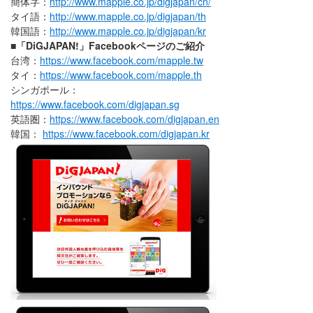
簡体字：
http://www.mapple.co.jp/digjapan/cn/
タイ語：
http://www.mapple.co.jp/digjapan/th
韓国語：
http://www.mapple.co.jp/digjapan/kr
■「DiGJAPAN!」Facebookページのご紹介
台湾：
https://www.facebook.com/mapple.tw
タイ：
https://www.facebook.com/mapple.th
シンガポール：
https://www.facebook.com/digjapan.sg
英語圏：
https://www.facebook.com/digjapan.en
韓国：
https://www.facebook.com/digjapan.kr