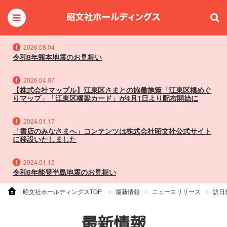
2026.08.04
令和8年熊本地震のお見舞い
2026.04.07
【株式会社マップル】江東区さまとの協働施策「江東区橋めぐ
りマップ」「江東区橋梁カード」が4月1日より配布開始に
2024.01.17
「書店のみなさまへ」コンテンツは株式会社昭文社公式サイト
に移設いたしました
2024.01.15
令和6年能登半島地震のお見舞い
昭文社ホールディングスTOP
最新情報
ニュースリリース
訪日
最新情報