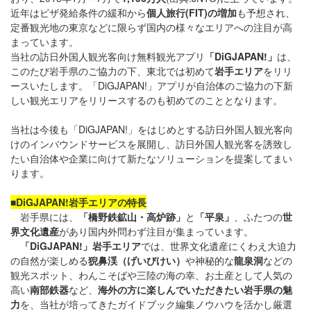
近年はビザ発給条件の緩和から
個人旅行(FIT)の増加
も予想され、
定番観光地の東京などに限らず国内の様々なエリアへの注目が高
まっています。
当社の訪日外国人観光客向け無料観光アプリ
「DiGJAPAN!」
は、
このたび岩手県のご協力の下、東北では初めて
岩手エリア
をリリ
ースいたします。「DiGJAPAN!」アプリが自治体のご協力の下新
しい観光エリアをリリースするのも初めてのこととなります。
当社は今後も「DiGJAPAN!」をはじめとする訪日外国人観光客向
けのインバウンドサービスを展開し、訪日外国人観光客を誘致し
たい自治体や企業に向けて新たなソリューションを提案してまい
ります。
■DiGJAPAN!岩手エリアの特長
岩手県には、
「橋野鉄鉱山・高炉跡」
と
「平泉」
、ふたつの
世
界文化遺産
があり国内外問わず注目が集まっています。
「DiGJAPAN!」岩手エリア
では、世界文化遺産にくわえ大迫力
の自然が楽しめる
猊鼻渓（げいびけい）
や神秘的な
龍泉洞
などの
観光スポット、わんこそばや三陸の海の幸、お土産として人気の
高い
南部鉄器
など、
海外の方に楽しんでいただきたい岩手県の魅
力
を、当社が培ってきたガイドブック編集ノウハウを活かし厳選