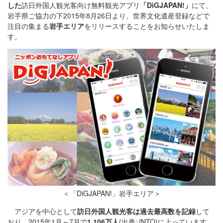
した
訪日外国人観光客向け無料観光アプリ
「DiGJAPAN!」
にて、
岩手県ご協力の下2015年8月26日より、世界文化遺産登録などで
注目の集まる
岩手エリア
をリリースすることをお知らせいたしま
す。
＜「DiGJAPAN!」岩手エリア＞
アジアを中心として
訪日外国人観光客は過去最高数を記録
して
おり、2015年1月～7月で
1,106万人
(出典:JNTO)に上っています。