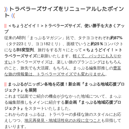
)
)
トラベラーズサイズをリニューアルしたポイン
ト
(
(
||
＜ちょうどイイ！＞トラベラーズサイズ、使い勝手を大きくアッ
プ
従来のAB判「まっぷるマガジン」比で、タテヨコそれぞれ
約87%
（タテ223ミリ、ヨコ182ミリ）、面積でいうと
約25％
コンパクト
になる
B5変型判
、旅行をする方々にとって
＜ちょうどイイ！＞ト
ラベラーズサイズ
に刷新いたします。
軽くて、バックにも入りや
すい
トラベラーズサイズは、楽しい旅のプランニングはもちろん
のこと、旅先でも大活躍。もちろん、まっぷる編集部推しの
豊富
な旅の情報量は、トラベラーズサイズでも変わりません
。
||
まっぷるがニッポン各地を応援！新企画『まっぷる地域応援プロ
ジェクト』を展開
これまで誌面でご紹介の機会が少なかった地域について、まっぷ
る編集部推しをメインに紹介する
新企画『まっぷる地域応援プロ
ジェクト』
をスタートいたしました。
これからのまっぷるは、トラベラーの多様な旅のスタイルにお応
えしつつ、
地元再発見・地域活性化のお役に立つこと
も目指して
まいります。