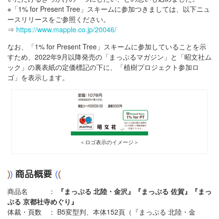
※「1% for Present Tree」スキームに参加つきましては、以下ニュ
ースリリースをご参照ください。
⇒
https://www.mapple.co.jp/20046/
なお、「1% for Present Tree」スキームに参加していることを示
すため、2022年9月以降発売の「まっぷるマガジン」と「昭文社ム
ック」の裏表紙の定価標記の下に、「植樹プロジェクト参加ロ
ゴ」を表示します。
＜ロゴ表示のイメージ＞
)
)
商品概要
(
(
商品名 ：
『まっぷる 北陸・金沢』『まっぷる 佐賀』『まっ
ぷる 京都社寺めぐり』
体裁・頁数 ： B5変型判、本体152頁（『まっぷる 北陸・金