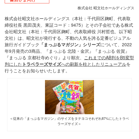
株式会社 昭文社ホールディングス
株式会社昭文社ホールディングス（本社：千代田区麹町、代表取
締役社長 黒田茂夫、東証コード：9475）とその子会社である株式
会社昭文社（本社：千代田区麹町、代表取締役 川村哲也、以下昭
文社）は、昭文社が発行する、不動の人気を誇る定番ビジュアル
旅行ガイドブック
「まっぷるマガジン」シリーズ
について、2022
年9月発売の3商品、『まっぷる 北陸・金沢』『まっぷる 佐賀』
『まっぷる 京都社寺めぐり』より順次、
これまでのAB判をB5変型
判にした
トラベラーズサイズ
への刷新を柱としたリニューアル
を
行うことをお知らせいたします。
＜従来の「まっぷるマガジン」のサイズをタテヨコそれぞれ87%にしたトラベ
ラーズサイズ＞