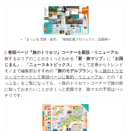
＜『まっぷる 北陸・金沢』「地域応援プロジェクト」誌面例＞
||
巻頭ページ『旅のトリセツ』コーナーを新設・リニューアル
旅するエリアのことがさくっとわかる
「新・旅マップ」
に
「お国
じまん」
、
「ニュース＆トピックス」
、そして定番からトレンド
モノまで編集部おすすめの
「旅のモデルプラン」
を
＜旅のトリセ
ツ＞コーナーとして巻頭ページに集約・リニューアル
。どの『ま
っぷる』をご覧になっても、＜旅のトリセツ＞コーナーで旅の前
に知っておきたいことがさくっと把握でき、旅マエの予習はバッ
チリです。