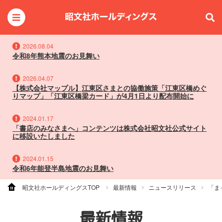
2026.08.04
令和8年熊本地震のお見舞い
2026.04.07
【株式会社マップル】江東区さまとの協働施策「江東区橋めぐ
りマップ」「江東区橋梁カード」が4月1日より配布開始に
2024.01.17
「書店のみなさまへ」コンテンツは株式会社昭文社公式サイト
に移設いたしました
2024.01.15
令和6年能登半島地震のお見舞い
昭文社ホールディングスTOP
最新情報
ニュースリリース
「ま
最新情報