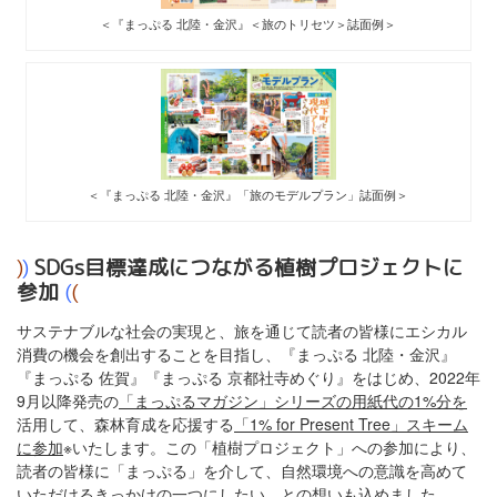
＜『まっぷる 北陸・金沢』＜旅のトリセツ＞誌面例＞
＜『まっぷる 北陸・金沢』「旅のモデルプラン」誌面例＞
)
)
SDGs目標達成につながる植樹プロジェクトに
参加
(
(
サステナブルな社会の実現と、旅を通じて読者の皆様にエシカル
消費の機会を創出することを目指し、『まっぷる 北陸・金沢』
『まっぷる 佐賀』『まっぷる 京都社寺めぐり』をはじめ、2022年
9月以降発売の
「まっぷるマガジン」シリーズの用紙代の1%分を
活用して、森林育成を応援する
「1% for Present Tree」スキーム
に参加
※いたします。この「植樹プロジェクト」への参加により、
読者の皆様に「まっぷる」を介して、自然環境への意識を高めて
いただけるきっかけの一つにしたい、との想いも込めました。