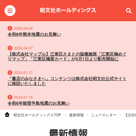
2026.08.04
令和8年熊本地震のお見舞い
2026.04.07
【株式会社マップル】江東区さまとの協働施策「江東区橋めぐ
りマップ」「江東区橋梁カード」が4月1日より配布開始に
2024.01.17
「書店のみなさまへ」コンテンツは株式会社昭文社公式サイト
に移設いたしました
2024.01.15
令和6年能登半島地震のお見舞い
昭文社ホールディングスTOP
最新情報
ニュースレター
【注目
最新情報