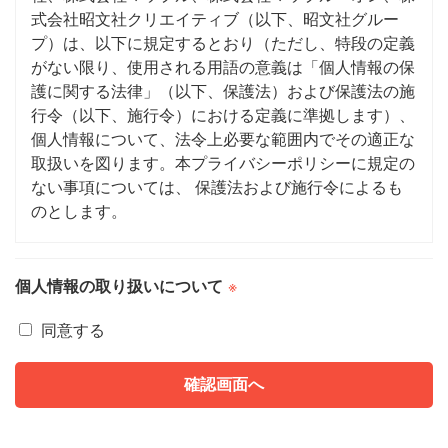
式会社昭文社クリエイティブ（以下、昭文社グルー
プ）は、以下に規定するとおり（ただし、特段の定義
がない限り、使用される用語の意義は「個人情報の保
護に関する法律」（以下、保護法）および保護法の施
行令（以下、施行令）における定義に準拠します）、
個人情報について、法令上必要な範囲内でその適正な
取扱いを図ります。本プライバシーポリシーに規定の
ない事項については、 保護法および施行令によるも
のとします。
なお昭文社グループは、個人情報とはならない情報
個人情報の取り扱いについて
※
（ご利用者全体の傾向を示すような統計情報など）に
ついて、昭文社グループ、 昭文社グループと機密保
同意する
持契約を締結した協力会社、広告主、プレゼント提供
者などに対して、昭文社グループの業務内容を説明す
るため、 その他昭文社グループが適切と判断する目
的のために開示を行う場合があります。