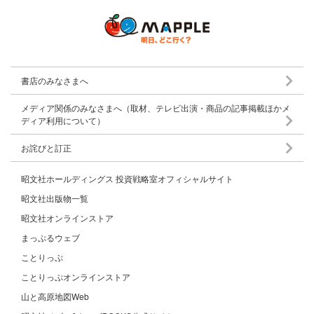
(1) 利用目的
昭文社グループは、個人情報を取り扱うに当たり、そ
書店のみなさまへ
の利用目的を以下の(1)〜(7)のとおり特定し、本WEB
サイトに掲示する方法により公表します。
メディア関係のみなさまへ（取材、テレビ出演・商品の記事掲載ほかメ
ディア利用について）
お詫びと訂正
ご登録またはお申し込みいただいたサービスなどを提
昭文社ホールディングス 投資戦略室オフィシャルサイト
供するため
昭文社出版物一覧
昭文社オンラインストア
ご注文またはご応募いただいた商品などを送付するた
まっぷるウェブ
め
ことりっぷ
ことりっぷオンラインストア
昭文社グループの商品・サービスなどを改良するため
に、アンケートにご協力いただいた方の統計データを
山と高原地図Web
作成するため