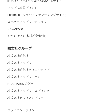
昭文社ベビー&キッズBOOKS公式サイト
マップル地図プリント
サービスの提供や商品の送付などを行う上で必要な情
Lokomite（クラウドファンディングサイト）
報確認のため
スーパーマップル・デジタル
DiGJAPAN!
昭文社グループがおすすめする商品・サービスなどの
おかえりQR（株式会社鈴商）
ご案内を送信・送付するため
昭文社グループ
キャンペーン等に応募された方の重複当選を確認する
株式会社昭文社
ため
株式会社マップル
株式会社昭文社クリエイティブ
お問い合わせに対するご回答のため
株式会社マップル・オン
BEASTAR株式会社
住宅地図データの製作・改訂・複製・頒布にあたって
株式会社マップル・スプリング
その表示構成要素として用いるため
株式会社セルリアンブルー
商品の発送元となる店やメーカーなどに商品送付を目
プライバシーポリシー