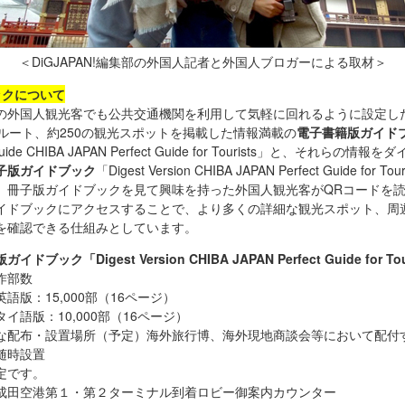
＜DiGJAPAN!編集部の外国人記者と外国人ブロガーによる取材＞
ックについて
外国人観光客でも公共交通機関を利用して気軽に回れるように設定し
遊ルート、約250の観光スポットを掲載した情報満載の
電子書籍版ガイド
 Guide CHIBA JAPAN Perfect Guide for Tourists」と、それらの情
子版ガイドブック
「Digest Version CHIBA JAPAN Perfect Guide for To
。冊子版ガイドブックを見て興味を持った外国人観光客がQRコードを
イドブックにアクセスすることで、より多くの詳細な観光スポット、周
を確認できる仕組みとしています。
ドブック「Digest Version CHIBA JAPAN Perfect Guide for Tou
部数
15,000部（16ページ）
：10,000部（16ページ）
布・設置場所（予定）海外旅行博、海外現地商談会等において配付
随時設置
す。
港第１・第２ターミナル到着ロビー御案内カウンター