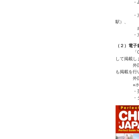
・JR EAST
（東京駅
・京成電鉄S
駅）、
成田空港
・京成バ
（２）電子書籍版
「CHIBA
して掲載し
外国人観
も掲載を行
外国人観
※ホーム
・英語
・タイ