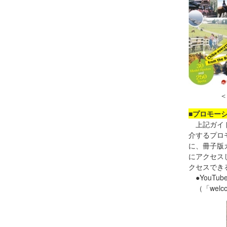
＜
■プロモー
上記ガイド
介するプロ
に、冊子版
にアクセス
クセスでき
●YouT
（「welco