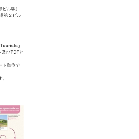
際ビル駅）
空港第２ビル
Tourists」
ト及びPDFと
ート単位で
す。