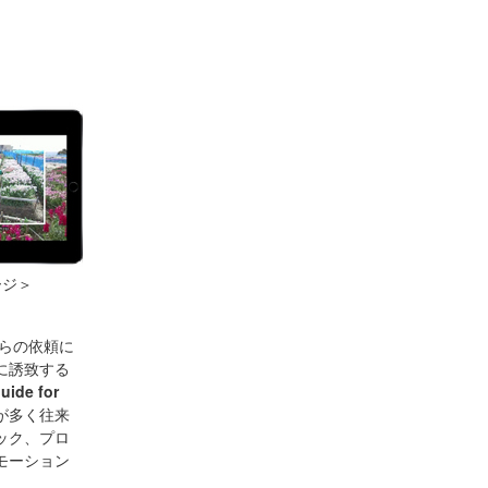
メージ＞
らの依頼に
に誘致する
uide for
が多く往来
ック、プロ
モーション