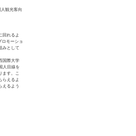
国人観光客向
に回れるよ
プロモーショ
組みとして
西国際大学
外国人目線を
ります。こ
もらえるよ
らえるよう