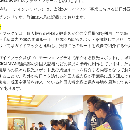
GJAPAN!
のプラットフォームを活用します。
JAPAN!」（ディグジャパン）は、当社のインバウンド事業における訪日外
ブランドです。詳細は末尾に記載しております。
徴
ブックでは、個人旅行の外国人観光客が公共交通機関を利用して気軽
た千葉県内の30の周遊ルート、約250の観光スポットを掲載しており、
おいてはガイドブックと連動し、実際にそのルートを映像で紹介する仕
イドブック及びプロモーションビデオで紹介する観光スポットは、城
DiGJAPAN!編集部の外国人記者などの意見を参考に制作しています。
葉県内の様々な観光スポット及び周遊ルートを紹介する内容となってお
することで、海外から日本を訪れる外国人観光客が千葉県に足を運んで
東京、成田空港間を往来している外国人観光客に県内各地を周遊しても
のであります。