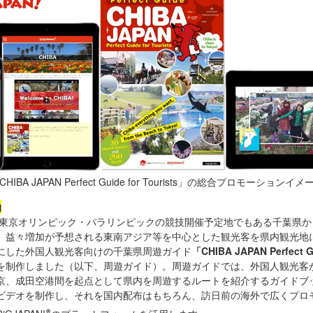
HIBA JAPAN Perfect Guide for Tourists」の総合プロモーションイ
的
の東京オリンピック・パラリンピックの競技開催予定地でもある千葉県か
、益々増加が予想される東南アジア等を中心とした観光客を県内観光地
にした外国人観光客向けの千葉県周遊ガイド
「CHIBA JAPAN Perfect G
を制作しました（以下、周遊ガイド）。周遊ガイドでは、外国人観光客
京、成田空港間を起点として県内を周遊するルートを紹介するガイドブ
ビデオを制作し、それを国内配布はもちろん、訪日前の海外で広くプロ
※