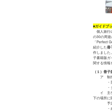
■ガイドブ
個人旅行の
の30の周
「Perfect
紹介した
冊
作しました
子書籍版ガ
関する情報
（１）冊子版ガイ
ア 制作
・英語版：
・タイ語版
イ 主な配
下の場所に
予定で
・成田空