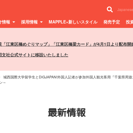
Japanes
け情報
採用情報
MAPPLE×新しいスタイル
発売予定
投
策「江東区橋めぐりマップ」「江東区橋梁カード」が4月1日より配布開
昭文社公式サイトに移設いたしました
城西国際大学留学生とDiGJAPAN!外国人記者が参加外国人観光客用『千葉県周
ン～
最新情報