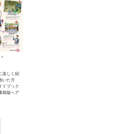
＞
に楽しく紹
抱いた方
イドブック
書籍版へア