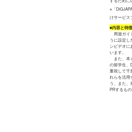
するためにDi
※「DiG
けサービス
■内容と特
周遊ガイド
うに設定し
ンビデオに
います。
また、本ガ
の留学生、
重視して千
れらを活用
う、また、
PRするも