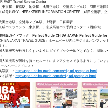
 Travel Service Center
、新宿駅、池袋駅、成田空港駅、空港第２ビル駅、羽田空港国
KYLINER&KEISEI INFORMATION CENTER（成田空港駅、
駅、空港第２ビル駅、上野駅、日暮里駅
スラウンジ（東京駅）、京成高速バス予約センター（西船橋）
ガイドブック「Perfect Guide CHIBA JAPAN Perfect Guide for 
,JAPAN TRAVEL GUIDE」ホームページ内にデジタルパンフレッ
ます。
光客が検索しやすいようにガイドブック全体だけでなく、周遊ル
い、
光客が興味を持ったルートにすぐアクセスできるようにしていま
ページアドレス：
版 ：
http://japan-chiba-guide.com/en/digital-pamphlet.html
語版：
http://japan-chiba-guide.com/th/digital-pamphlet.html