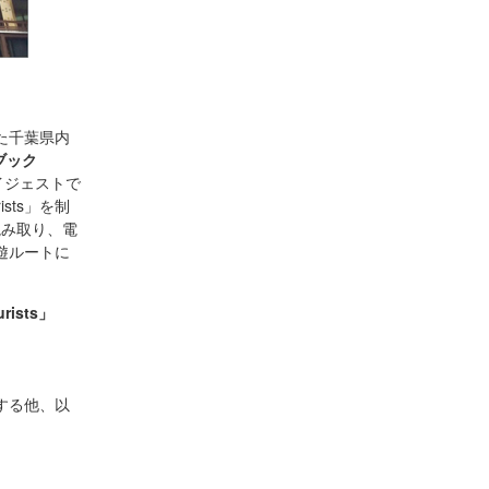
た千葉県内
ブック
報をダイジェストで
urists」を制
読み取り、電
遊ルートに
rists」
する他、以