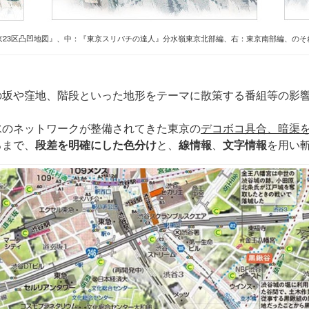
京23区凸凹地図』、中：『東京スリバチの達人』分水嶺東京北部編、右：東京南部編、のそ
の坂や窪地、階段といった地形をテーマに散策する番組等の影
水のネットワークが整備されてきた東京の
デコボコ具合、暗渠
ろまで、
段差を明確にした色分け
と、
線情報
、
文字情報
を用い