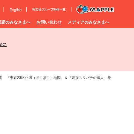
e
English
昭文社グループ
SNS一覧
資家のみなさまへ
お問い合わせ
メディアのみなさまへ
始に
奨 『東京23区凸凹（でこぼこ）地図』＆『東京スリバチの達人』発