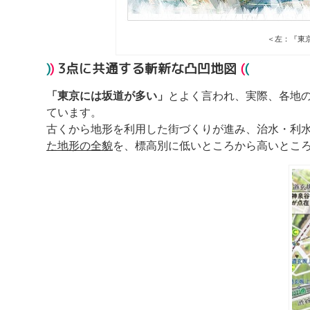
＜左：『東
)
)
3
点に共通する斬新な凸凹地図
(
(
「東京には坂道が多い」
とよく言われ、実際、各地
ています。
古くから地形を利用した街づくりが進み、治水・利
た地形の全貌
を、標高別に低いところから高いとこ