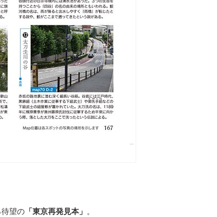
る待望の
「東京再発見本」
。