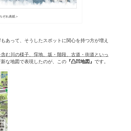
れぞれ表紙＞
響もあって、そうしたスポットに関心を持つ方が増え
を含む川の様子、窪地、坂・階段、古道・街道といっ
斬新な地図で表現したのが、この
『凸凹地図』
です。