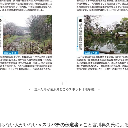
＜「達人たちが選ぶ見どころスポット［地形編］＞
知らない人がいない
＜スリバチの伝道者＞
こと皆川典久氏によ