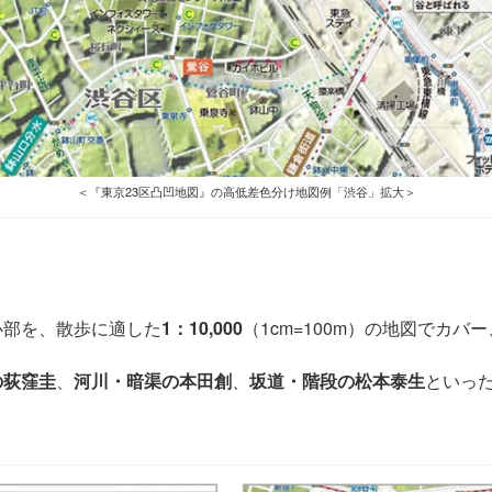
＜『東京23区凸凹地図』の高低差色分け地図例「渋谷」拡大＞
心部を、散歩に適した
1：10,000
（1cm=100m）の地図でカバー
の荻窪圭
、
河川・暗渠の本田創
、
坂道・階段の松本泰生
といっ