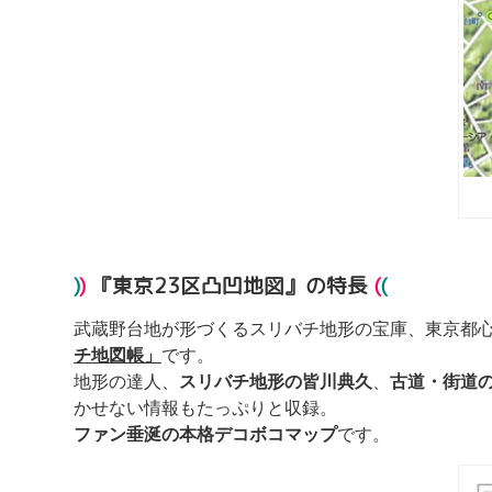
)
)
『東京23区凸凹地図』の特長
(
(
武蔵野台地が形づくるスリバチ地形の宝庫、東京都
チ地図帳」
です。
地形の達人、
スリバチ地形の皆川典久
、
古道・街道
かせない情報もたっぷりと収録。
ファン垂涎の本格デコボコマップ
です。