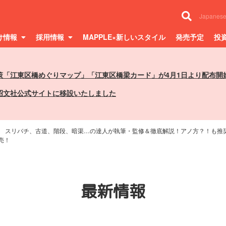
Japanes
け情報
採用情報
MAPPLE×新しいスタイル
発売予定
投
策「江東区橋めぐりマップ」「江東区橋梁カード」が4月1日より配布開
昭文社公式サイトに移設いたしました
スリバチ、古道、階段、暗渠…の達人が執筆・監修＆徹底解説！アノ方？！も推
売！
最新情報