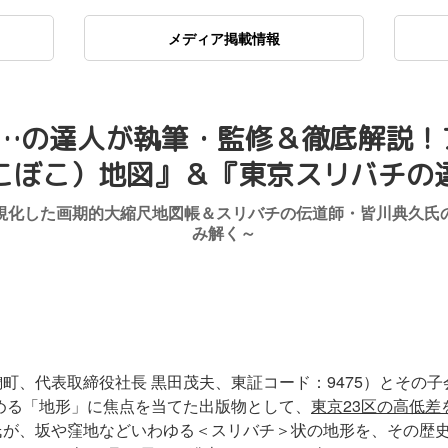
メディア掲載情報
…の達人が執筆・監修＆徹底解説！
こぼこ）地図』＆『東京スリバチの
視化した画期的大縮尺地図帳＆スリバチの伝道師・皆川典久氏
み解く～
町、代表取締役社長 黒田茂夫、東証コード：9475）とその
める「地形」に焦点を当てた出版物として、
東京23区の高低差
氏が、坂や窪地などいわゆる＜スリバチ＞状の地形を、その歴