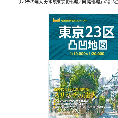
リバチの達人 分水嶺東京北部編／同 南部編』
の計3