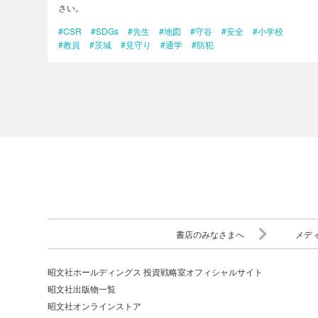
さい。
#CSR
#SDGs
#先生
#地図
#守谷
#安全
#小学校
#教員
#茨城
#見守り
#通学
#防犯
書店のみなさまへ
メデ
昭文社ホールディングス 投資戦略室オフィシャルサイト
昭文社出版物一覧
昭文社オンラインストア