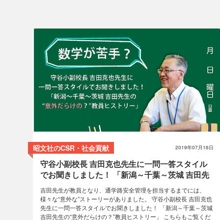
MAPPLEサポーター
コラム
昭文社のCSR・社会貢献
2019年07月16日
守谷小副校長 吉田克也先生に一問一答スタイル
でお聞きしました！ 「新潟～千葉～茨城 吉田先
生の“意外だらけの？”教員ヒストリー」
吉田先生が教員となり、通学路安全管理を担当するまでには、
様々な“意外な”ストーリーがありました。 守谷小副校長 吉田克也
先生に一問一答スタイルでお聞きしました！ 「新潟～千葉～茨城
吉田先生の“意外だらけの？”教員ヒストリー」 こちらもご覧くだ