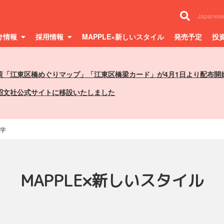
Japanes
け情報
採用情報
MAPPLE×新しいスタイル
発売予定
投
策「江東区橋めぐりマップ」「江東区橋梁カード」が4月1日より配布開
昭文社公式サイトに移設いたしました
学
MAPPLE×新しいスタイル