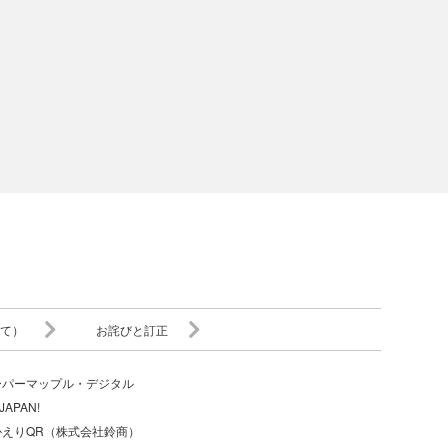
て）
お詫びと訂正
ーパーマップル・デジタル
JAPAN!
かえりQR（株式会社鈴商）