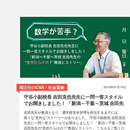
MAPPLEサポーター
コラム
昭文社のCSR・社会貢献
2019年07月16日
守谷小副校長 吉田克也先生に一問一答スタイル
でお聞きしました！ 「新潟～千葉～茨城 吉田先
生の“意外だらけの？”教員ヒストリー」
吉田先生が教員となり、通学路安全管理を担当するまでには、
様々な“意外な”ストーリーがありました。 守谷小副校長 吉田克也
先生に一問一答スタイルでお聞きしました！ 「新潟～千葉～茨城
吉田先生の“意外だらけの？”教員ヒストリー」 こちらもご覧くだ