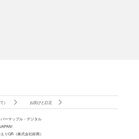
て）
お詫びと訂正
ーパーマップル・デジタル
JAPAN!
かえりQR（株式会社鈴商）