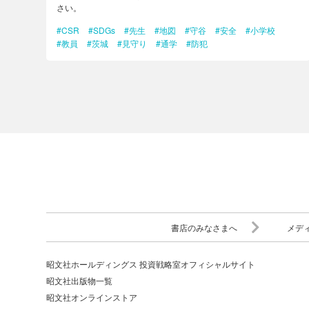
さい。
#CSR
#SDGs
#先生
#地図
#守谷
#安全
#小学校
#教員
#茨城
#見守り
#通学
#防犯
書店のみなさまへ
メデ
昭文社ホールディングス 投資戦略室オフィシャルサイト
昭文社出版物一覧
昭文社オンラインストア