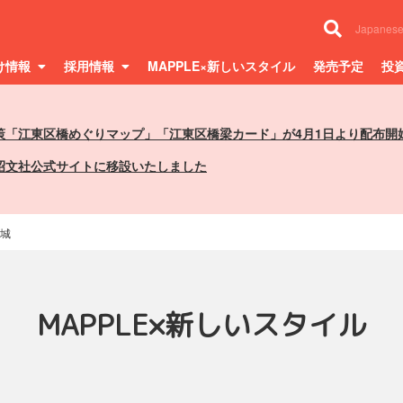
Japanes
け情報
採用情報
MAPPLE×新しいスタイル
発売予定
投
策「江東区橋めぐりマップ」「江東区橋梁カード」が4月1日より配布開
昭文社公式サイトに移設いたしました
城
MAPPLE×新しいスタイル