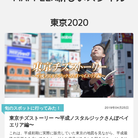
東京2020
MAPPLEの新商品紹介
旬のスポットに行ってみた！
2019年04月25日
東京チズストーリー 〜平成ノスタルジックさんぽベイ
エリア編〜
これは、平成初期に実際に販売していた東京の地図を見ながら、平成最