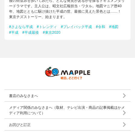
後の街並みを歩いてみたら、どんな発見があるかを探るドキュメンタリ
ードラマです。主人公は、昭文社広報担当・ワタル。地図マニア歴40
年、地図とともに駆け抜けた平成の世、最後に見えた景色とは……！
東京チズストーリー、始まります。
#さよなら平成
#トレンディ
#プレイバック平成
#令和
#地図
#平成
#平成最後
#東京2020
書店のみなさまへ
メディア関係のみなさまへ（取材、テレビ出演・商品の記事掲載ほかメ
ディア利用について）
お詫びと訂正