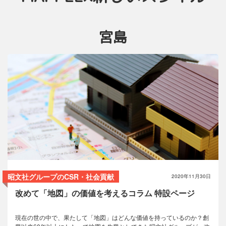
宮島
こだわり
コラム
トリビア
使い方
昭文社グループのCSR・社会貢献
2020年11月30日
改めて「地図」の価値を考えるコラム 特設ページ
現在の世の中で、果たして「地図」はどんな価値を持っているのか？創