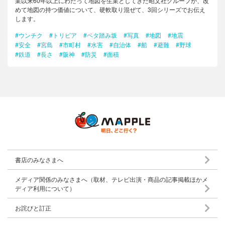
業以来60年以上にわたって地図を生業としてきた昭文社グループが、改
めて地図の持つ価値について、硬軟取り混ぜて、3回シリーズでお伝え
します。
#ウンチク
#トリビア
#ベタ踏み坂
#写真
#地図
#地震
#安全
#宮島
#市町村
#水害
#自治体
#船
#避難
#野球
#鉄道
#長さ
#阪神
#防災
#面積
書店のみなさまへ
メディア関係のみなさまへ（取材、テレビ出演・商品の記事掲載ほかメ
ディア利用について）
お詫びと訂正