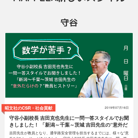
守谷
MAPPLEサポーター
コラム
昭文社のCSR・社会貢献
2019年07月16日
守谷小副校長 吉田克也先生に一問一答スタイルでお聞
きしました！ 「新潟～千葉～茨城 吉田先生の“意外だ
らけの？”教員ヒストリー」
吉田先生が教員となり、通学路安全管理を担当するまでには、様々な“意