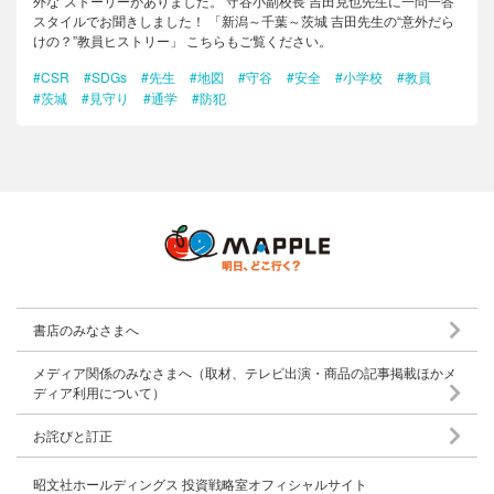
外な”ストーリーがありました。 守谷小副校長 吉田克也先生に一問一答
スタイルでお聞きしました！ 「新潟～千葉～茨城 吉田先生の“意外だら
けの？”教員ヒストリー」 こちらもご覧ください。
#CSR
#SDGs
#先生
#地図
#守谷
#安全
#小学校
#教員
#茨城
#見守り
#通学
#防犯
書店のみなさまへ
メディア関係のみなさまへ（取材、テレビ出演・商品の記事掲載ほかメ
ディア利用について）
お詫びと訂正
昭文社ホールディングス 投資戦略室オフィシャルサイト