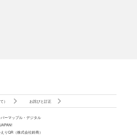
て）
お詫びと訂正
ーパーマップル・デジタル
JAPAN!
かえりQR（株式会社鈴商）