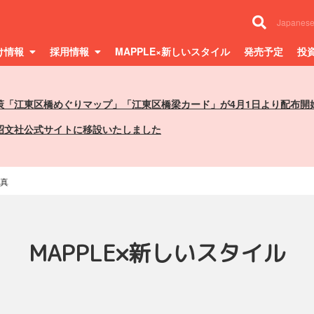
Japanes
け情報
採用情報
MAPPLE×新しいスタイル
発売予定
投
策「江東区橋めぐりマップ」「江東区橋梁カード」が4月1日より配布開
昭文社公式サイトに移設いたしました
真
MAPPLE×新しいスタイル