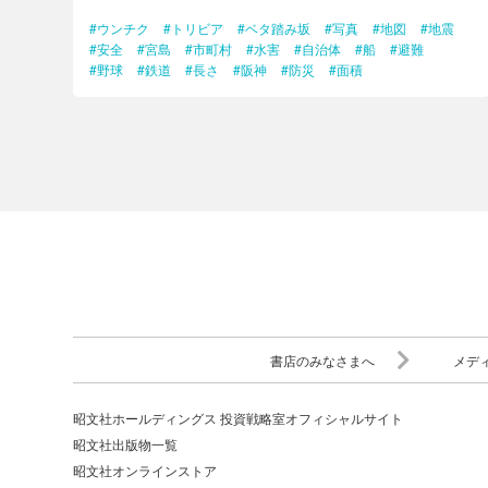
#ウンチク
#トリビア
#ベタ踏み坂
#写真
#地図
#地震
#安全
#宮島
#市町村
#水害
#自治体
#船
#避難
#野球
#鉄道
#長さ
#阪神
#防災
#面積
書店のみなさまへ
メデ
昭文社ホールディングス 投資戦略室オフィシャルサイト
昭文社出版物一覧
昭文社オンラインストア