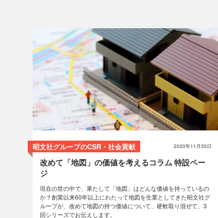
こだわり
コラム
トリビア
使い方
昭文社グループのCSR・社会貢献
2020年11月30日
改めて「地図」の価値を考えるコラム 特設ペー
ジ
現在の世の中で、果たして「地図」はどんな価値を持っているの
か？創業以来60年以上にわたって地図を生業としてきた昭文社グ
ループが、改めて地図の持つ価値について、硬軟取り混ぜて、3
回シリーズでお伝えします。