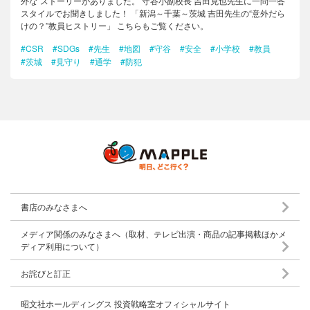
外な”ストーリーがありました。 守谷小副校長 吉田克也先生に一問一答
スタイルでお聞きしました！ 「新潟～千葉～茨城 吉田先生の“意外だら
けの？”教員ヒストリー」 こちらもご覧ください。
#CSR
#SDGs
#先生
#地図
#守谷
#安全
#小学校
#教員
#茨城
#見守り
#通学
#防犯
書店のみなさまへ
メディア関係のみなさまへ（取材、テレビ出演・商品の記事掲載ほかメ
ディア利用について）
お詫びと訂正
昭文社ホールディングス 投資戦略室オフィシャルサイト