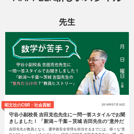
先生
MAPPLEサポーター
コラム
昭文社のCSR・社会貢献
2019年07月16日
守谷小副校長 吉田克也先生に一問一答スタイルでお聞
きしました！ 「新潟～千葉～茨城 吉田先生の“意外だ
らけの？”教員ヒストリー」
吉田先生が教員となり、通学路安全管理を担当するまでには、様々な“意